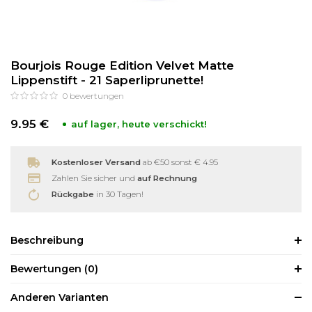
Reinigung
Wimpernzange
Bourjois Rouge Edition Velvet Matte
Haarentfernung
Andere
Lippenstift - 21 Saperliprunette!
0
bewertungen
9.95 €
auf lager, heute verschickt!
Kostenloser Versand
ab €50 sonst € 4.95
Zahlen Sie sicher und
auf Rechnung
Rückgabe
in 30 Tagen!
Beschreibung
Bewertungen
(0)
Anderen Varianten