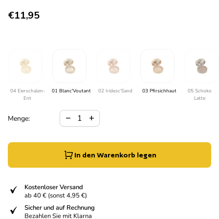
Regulärer Preis
€11,95
04 Eierschalen-
01 Blanc'Voutant
02 Iridesc'Sand
03 Pfirsichhaut
05 Schoko
Ent
Latte
Verringerung der Menge für
Menge erhöhen für
remove
add
Menge:
In den Warenkorb legen
fiziert
Kostenloser Versand
ab 40 € (sonst 4,95 €)
fiziert
Sicher und auf Rechnung
Bezahlen Sie mit Klarna