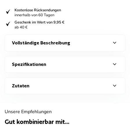
fiziert
Kostenlose Rücksendungen
innerhalb von 60 Tagen
fiziert
Geschenk im Wert von 9,95 €
ab 40 €
expand_more
Vollständige Beschreibung
expand_more
Spezifikationen
expand_more
Zutaten
Unsere Empfehlungen
Gut kombinierbar mit...