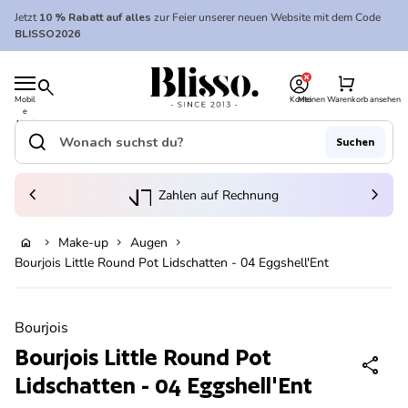
Zum Inhalt springen
Jetzt
10 % Rabatt auf alles
zur Feier unserer neuen Website mit dem Code
BLISSO2026
0
Startseite
shopping_cart
search
Mobil
Konto
Meinen Warenkorb ansehen
e
Startseite
Navi
gatio
search
Suchen
n
Suche"
(Link öffnet in neuem Tab/Fenster)
to_kontostand_wallet
chevron_left
eink
chevron_right
Zahlen auf Rechnung
Make-up
Augen
home
chevron_right
chevron_right
chevron_right
In den Warenkorb legen
Bourjois Little Round Pot Lidschatten - 04 Eggshell'Ent
Vergrößern
Bourjois
Bourjois Little Round Pot
share
Lidschatten - 04 Eggshell'Ent