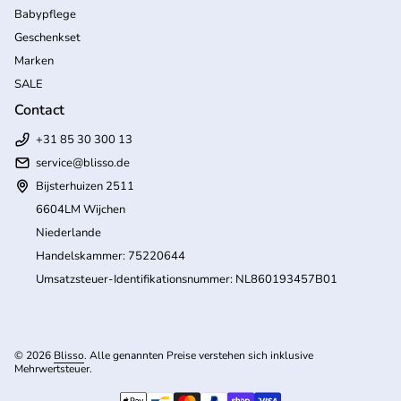
Babypflege
Geschenkset
Marken
SALE
Contact
+31 85 30 300 13
service@blisso.de
Bijsterhuizen 2511
6604LM Wijchen
Niederlande
Handelskammer: 75220644
Umsatzsteuer-Identifikationsnummer: NL860193457B01
© 2026
Blisso
. Alle genannten Preise verstehen sich inklusive
Mehrwertsteuer.
(Link öffnet in neuem Tab/Fenster)
Zahlungsmöglichkeiten