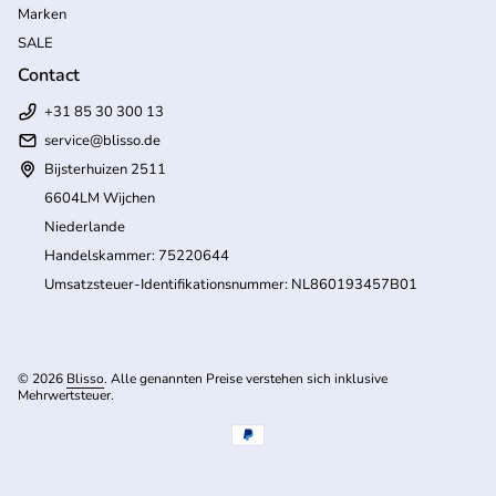
Marken
SALE
Contact
+31 85 30 300 13
service@blisso.de
Bijsterhuizen 2511
6604LM Wijchen
Niederlande
Handelskammer: 75220644
Umsatzsteuer-Identifikationsnummer: NL860193457B01
© 2026
Blisso
. Alle genannten Preise verstehen sich inklusive
Mehrwertsteuer.
(Link öffnet in neuem Tab/Fenster)
Zahlungsmöglichkeiten