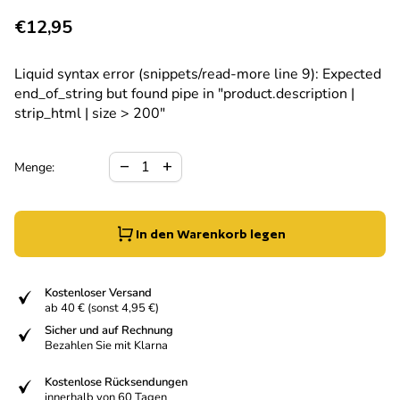
Regulärer Preis
€12,95
Liquid syntax error (snippets/read-more line 9): Expected
end_of_string but found pipe in "product.description |
strip_html | size > 200"
Verringerung der Menge für
Menge erhöhen für
remove
add
Menge:
In den Warenkorb legen
fiziert
Kostenloser Versand
ab 40 € (sonst 4,95 €)
fiziert
Sicher und auf Rechnung
Bezahlen Sie mit Klarna
fiziert
Kostenlose Rücksendungen
innerhalb von 60 Tagen