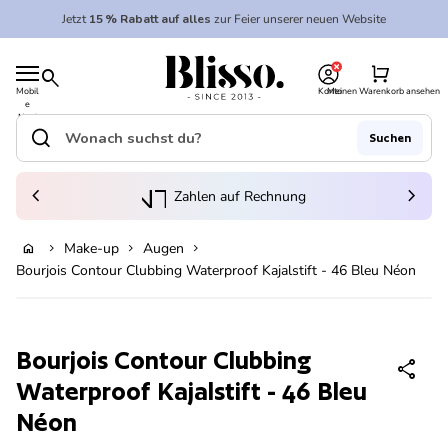
Zum Inhalt springen
Jetzt
15 % Rabatt auf alles
zur Feier unserer neuen Website
0
Startseite
shopping_cart
search
Mobil
Konto
Meinen Warenkorb ansehen
e
Startseite
Navi
gatio
search
Suchen
n
Suche"
(Link öffnet in neuem Tab/Fenster)
to_kontostand_wallet
chevron_left
eink
chevron_right
Zahlen auf Rechnung
Make-up
Augen
home
chevron_right
chevron_right
chevron_right
In den Warenkorb legen
Bourjois Contour Clubbing Waterproof Kajalstift - 46 Bleu Néon
Vergrößern
Bourjois Contour Clubbing
share
Waterproof Kajalstift - 46 Bleu
Néon