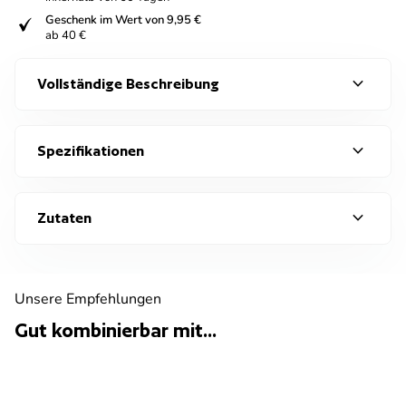
fiziert
Geschenk im Wert von 9,95 €
ab 40 €
expand_more
Vollständige Beschreibung
expand_more
Spezifikationen
expand_more
Zutaten
Unsere Empfehlungen
Gut kombinierbar mit...