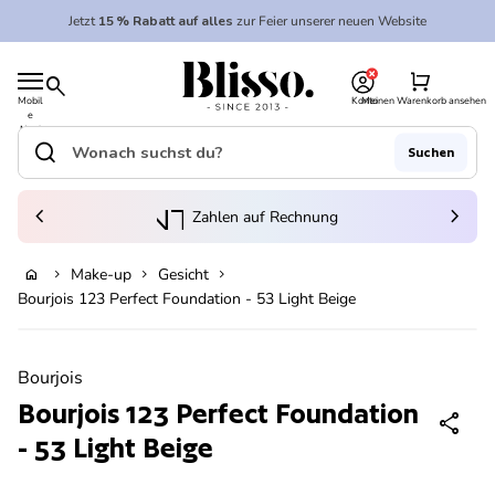
Zum Inhalt springen
Jetzt
15 % Rabatt auf alles
zur Feier unserer neuen Website
0
Startseite
shopping_cart
search
Mobil
Konto
Meinen Warenkorb ansehen
e
Startseite
Navi
gatio
search
Suchen
n
Suche"
(Link öffnet in neuem Tab/Fenster)
to_kontostand_wallet
chevron_left
ka
chevron_right
Zahlen auf Rechnung
Make-up
Gesicht
home
chevron_right
chevron_right
chevron_right
Bourjois 123 Perfect Foundation - 53 Light Beige
Vergrößern
Bourjois
Bourjois 123 Perfect Foundation
share
- 53 Light Beige