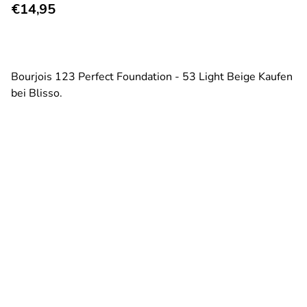
Regulärer Preis
€14,95
Bourjois 123 Perfect Foundation - 53 Light Beige Kaufen
bei Blisso.
Mehr lesen
53 Light Beige
51 Helles Vanille
52 Vanille
54 Beige
55 Dunkelb
Verringerung der Menge für
Menge erhöhen für
remove
add
Menge: