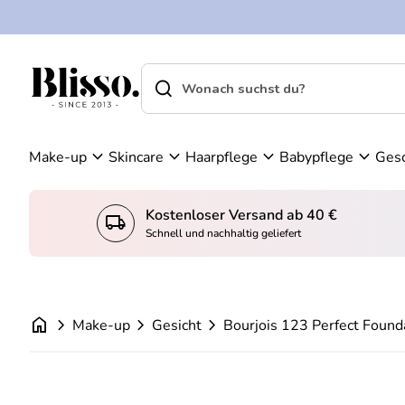
Zum Inhalt springen
n
K
W
o
ar
search
shopping_cart
Startseite
n
en
Startseite
search
t
ko
Suche"
o
rb
an
expand_more
expand_more
expand_more
expand_more
Make-up
Skincare
Haarpflege
Babypflege
Ges
se
he
n
Kostenloser Versand ab 40 €
local_shipping
konto_
Schnell und nachhaltig geliefert
home
chevron_right
chevron_right
chevron_right
Make-up
Gesicht
Bourjois 123 Perfect Founda
Vergrößern