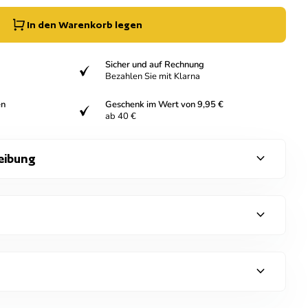
In den Warenkorb legen
Sicher und auf Rechnung
verifiziert
Bezahlen Sie mit Klarna
en
Geschenk im Wert von 9,95 €
verifiziert
ab 40 €
expand_more
eibung
expand_more
expand_more