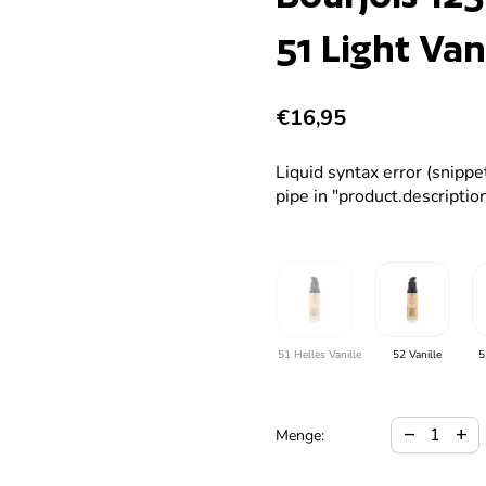
51 Light Van
Regulärer Preis
€16,95
Liquid syntax error (snipp
pipe in "product.description
51 Helles Vanille
52 Vanille
5
Verringerun
Meng
remove
add
Menge: