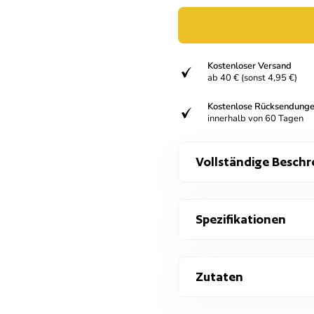
Kostenloser Versand
verifiziert
ab 40 € (sonst 4,95 €)
Kostenlose Rücksendung
verifiziert
innerhalb von 60 Tagen
Vollständige Beschr
Spezifikationen
Zutaten