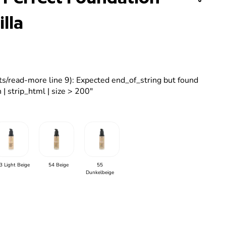
illa
ets/read-more line 9): Expected end_of_string but found
 | strip_html | size > 200"
3 Light Beige
54 Beige
55
Dunkelbeige
g der Menge für
e erhöhen für