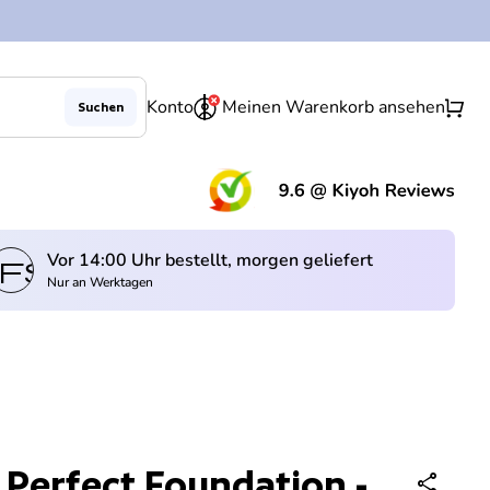
0
shopping_cart
Konto
Meinen Warenkorb ansehen
Suchen
(Lin
Vor 14:00 Uhr bestellt, morgen geliefert
fswagen
Nur an Werktagen
 Perfect Foundation -
share