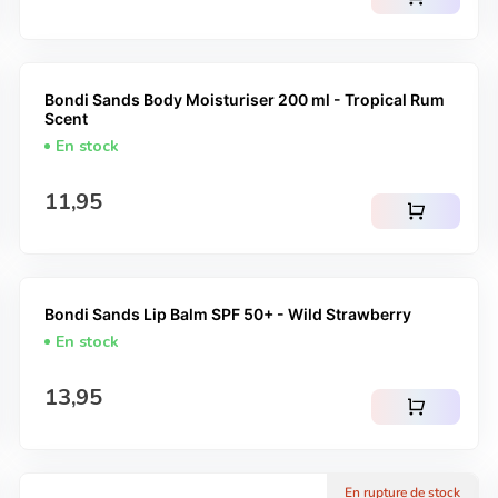
Bondi Sands Body Moisturiser 200 ml - Tropical Rum
Scent
En stock
Prix normal
11,95
shopping_cart
Bondi Sands Lip Balm SPF 50+ - Wild Strawberry
En stock
Prix normal
13,95
shopping_cart
En rupture de stock