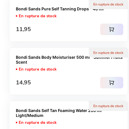
En rupture de stock
Bondi Sands Pure Self Tanning Drops - 40 ml
En rupture de stock
Prix normal
11,95
shopping_cart
En rupture de stock
Bondi Sands Body Moisturiser 500 ml - Summer Fruits
Scent
En rupture de stock
Prix normal
14,95
shopping_cart
En rupture de stock
Bondi Sands Self Tan Foaming Water 200 ml -
Light/Medium
En rupture de stock