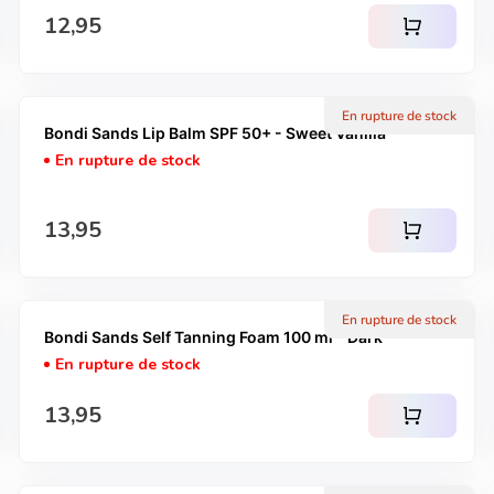
Prix normal
12,95
shopping_cart
En rupture de stock
Bondi Sands Lip Balm SPF 50+ - Sweet Vanilla
En rupture de stock
Prix normal
13,95
shopping_cart
En rupture de stock
Bondi Sands Self Tanning Foam 100 ml - Dark
En rupture de stock
Prix normal
13,95
shopping_cart