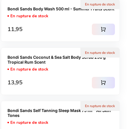
En rupture de stock
Bondi Sands Body Wash 500 ml - Summer Fruits Scent
En rupture de stock
Prix normal
11,95
shopping_cart
En rupture de stock
Bondi Sands Coconut & Sea Salt Body Scrub 250 g -
Tropical Rum Scent
En rupture de stock
Prix normal
13,95
shopping_cart
En rupture de stock
Bondi Sands Self Tanning Sleep Mask 75 ml - All Skin
Tones
En rupture de stock