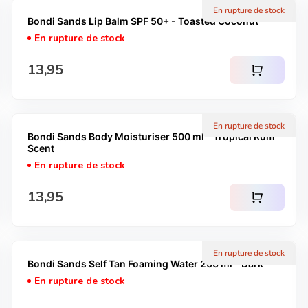
En rupture de stock
Bondi Sands Lip Balm SPF 50+ - Toasted Coconut
En rupture de stock
Prix normal
13,95
shopping_cart
En rupture de stock
Bondi Sands Body Moisturiser 500 ml - Tropical Rum
Scent
En rupture de stock
Prix normal
13,95
shopping_cart
En rupture de stock
Bondi Sands Self Tan Foaming Water 200 ml - Dark
En rupture de stock