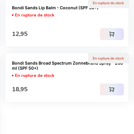
En rupture de stock
Bondi Sands Lip Balm - Coconut (SPF 50+)
En rupture de stock
Prix normal
12,95
shopping_cart
En rupture de stock
Bondi Sands Broad Spectrum Zonnebrand Spray - 200
ml (SPF 50+)
En rupture de stock
Prix normal
18,95
shopping_cart