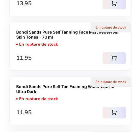
Prix normal
13,95
shopping_cart
En rupture de stock
Bondi Sands Pure Self Tanning Face Mist Renew All
Skin Tones - 70 ml
En rupture de stock
Prix normal
11,95
shopping_cart
En rupture de stock
Bondi Sands Pure Self Tan Foaming Water 200 ml -
Ultra Dark
En rupture de stock
Prix normal
11,95
shopping_cart