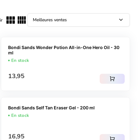
expand_more
ir
Bondi Sands Wonder Potion All-in-One Hero Oil - 30
ml
En stock
Prix normal
13,95
shopping_cart
Bondi Sands Self Tan Eraser Gel - 200 ml
En stock
Prix normal
16,95
shopping_cart