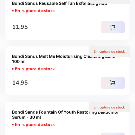
Bondi Sands Reusable Self Tan Exfoliating Mitt
En rupture de stock
Prix normal
11,95
shopping_cart
En rupture de stock
Bondi Sands Melt Me Moisturising Cleansing Balm -
100 ml
En rupture de stock
Prix normal
14,95
shopping_cart
En rupture de stock
Bondi Sands Fountain Of Youth Restoring Bakuchiol
Serum - 30 ml
En rupture de stock