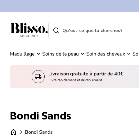
0
Skip to content
Vo
C
ir
o
m
m
search
shopping_cart
Accueil
on
Accueil
p
search
pa
Recherche"
t
ni
e
er
expand_more
expand_more
expand_more
Maquillage
Soins de la peau
Soin des cheveux
So
Livraison gratuite à partir de 40€
local_shipping
Livré rapidement et durablement
Bondi Sands
home
chevron_right
Bondi Sands