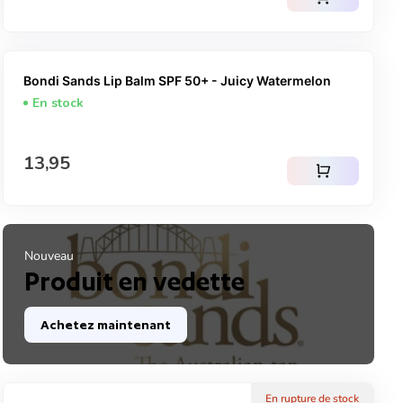
Bondi Sands Lip Balm SPF 50+ - Juicy Watermelon
En stock
Prix normal
13,95
shopping_cart
Nouveau
Produit en vedette
Achetez maintenant
En rupture de stock