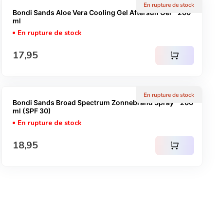
En rupture de stock
Bondi Sands Aloe Vera Cooling Gel Aftersun Gel - 200
ml
En rupture de stock
Prix normal
17,95
shopping_cart
En rupture de stock
Bondi Sands Broad Spectrum Zonnebrand Spray - 200
ml (SPF 30)
En rupture de stock
Prix normal
18,95
shopping_cart