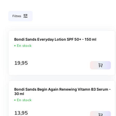
tune
Filtres
Bondi Sands Everyday Lotion SPF 50+ - 150 ml
En stock
Prix normal
19,95
shopping_cart
Bondi Sands Begin Again Renewing Vitamn B3 Serum -
30 ml
En stock
Prix normal
13,95
shopping_cart