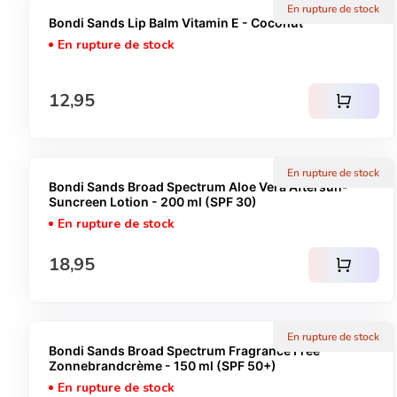
En rupture de stock
Bondi Sands Lip Balm Vitamin E - Coconut
En rupture de stock
Prix normal
12,95
shopping_cart
En rupture de stock
Bondi Sands Broad Spectrum Aloe Vera Aftersun-
Suncreen Lotion - 200 ml (SPF 30)
En rupture de stock
Prix normal
18,95
shopping_cart
En rupture de stock
Bondi Sands Broad Spectrum Fragrance Free
Zonnebrandcrème - 150 ml (SPF 50+)
En rupture de stock