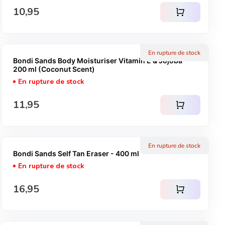
Prix normal
10,95
shopping_cart
En rupture de stock
Bondi Sands Body Moisturiser Vitamin E & Jojoba -
200 ml (Coconut Scent)
En rupture de stock
Prix normal
11,95
shopping_cart
En rupture de stock
Bondi Sands Self Tan Eraser - 400 ml
En rupture de stock
Prix normal
16,95
shopping_cart