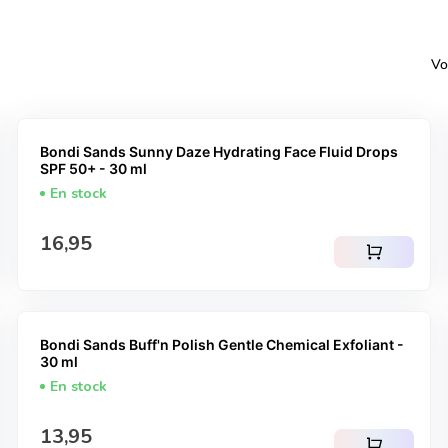
Vo
Bondi Sands Sunny Daze Hydrating Face Fluid Drops
SPF 50+ - 30 ml
En stock
Prix normal
16,95
shopping_cart
Bondi Sands Buff'n Polish Gentle Chemical Exfoliant -
30 ml
En stock
Prix normal
13,95
shopping_cart