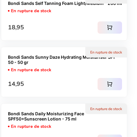
Bondi Sands Self Tanning Foam Light/Medium - 200 ml
En rupture de stock
Prix normal
18,95
shopping_cart
En rupture de stock
Bondi Sands Sunny Daze Hydrating Moisturiser SPF
50 - 50 gr
En rupture de stock
Prix normal
14,95
shopping_cart
En rupture de stock
Bondi Sands Daily Moisturizing Face
SPF50+Sunscreen Lotion - 75 ml
En rupture de stock