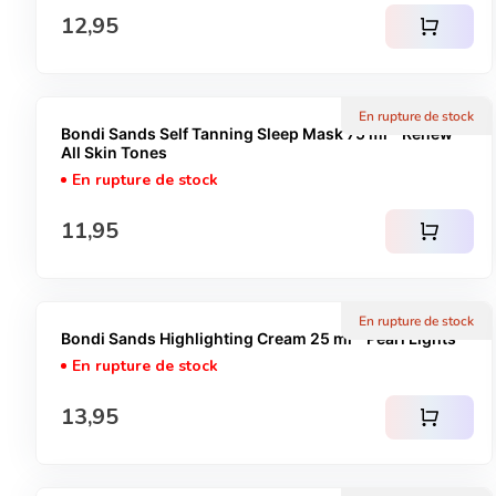
Prix normal
12,95
shopping_cart
En rupture de stock
Bondi Sands Self Tanning Sleep Mask 75 ml - Renew
All Skin Tones
En rupture de stock
Prix normal
11,95
shopping_cart
En rupture de stock
Bondi Sands Highlighting Cream 25 ml - Pearl Lights
En rupture de stock
Prix normal
13,95
shopping_cart