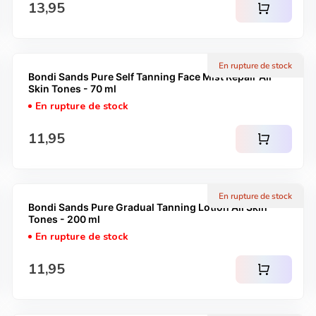
Prix normal
13,95
shopping_cart
En rupture de stock
Bondi Sands Pure Self Tanning Face Mist Repair All
Skin Tones - 70 ml
En rupture de stock
Prix normal
11,95
shopping_cart
En rupture de stock
Bondi Sands Pure Gradual Tanning Lotion All Skin
Tones - 200 ml
En rupture de stock
Prix normal
11,95
shopping_cart