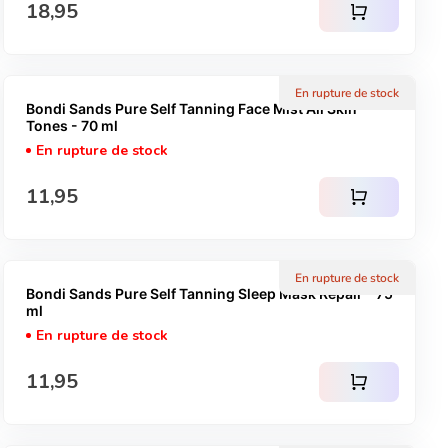
Prix normal
18,95
shopping_cart
En rupture de stock
Bondi Sands Pure Self Tanning Face Mist All Skin
Tones - 70 ml
En rupture de stock
Prix normal
11,95
shopping_cart
En rupture de stock
Bondi Sands Pure Self Tanning Sleep Mask Repair - 75
ml
En rupture de stock
Prix normal
11,95
shopping_cart