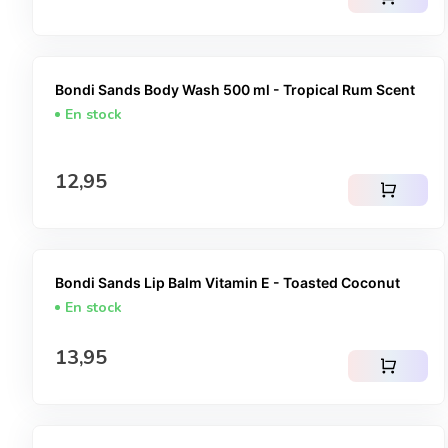
Bondi Sands Body Wash 500 ml - Tropical Rum Scent
En stock
Prix normal
12,95
shopping_cart
Bondi Sands Lip Balm Vitamin E - Toasted Coconut
En stock
Prix normal
13,95
shopping_cart