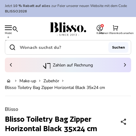
Zum Inhalt springen
Jetzt
10 % Rabatt auf alles
zur Feier unserer neuen Website mit dem Code
BLISSO2026
0
Startseite
shopping_cart
search
Mobil
Konto
Meinen Warenkorb ansehen
e
Startseite
Navi
gatio
search
Suchen
n
Suche"
(Link öffnet in neuem Tab/Fenster)
to_kontostand_wallet
chevron_left
eink
chevron_right
Zahlen auf Rechnung
Make-up
Zubehör
home
chevron_right
chevron_right
chevron_right
Ausverkauft
Blisso Toiletry Bag Zipper Horizontal Black 35x24 cm
Vergrößern
Blisso
Blisso Toiletry Bag Zipper
share
Horizontal Black 35x24 cm