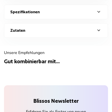
expand_more
Spezifikationen
expand_more
Zutaten
Unsere Empfehlungen
Gut kombinierbar mit...
Blissos Newsletter
Erfahren Sie als Erster von neuen