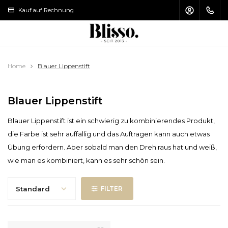
Kauf auf Rechnung
Lieferung in 1
HAUPTMENÜ / MAKE-UP PINSEL
HAUPTMENÜ / SONNENPFLEGE
HAUPTMENÜ / HAARPFLEGE
HAUPTMENÜ / ZUBEHÖR
HAUPTMENÜ / MAKE-UP
HAUPTMENÜ / PFLEGE
Home
Blauer Lippenstift
Make-up Pinsel
Sonnenpflege
Haarpflege
Make-up
Zubehör
Pflege
Blauer Lippenstift
Gesicht
Gesichtspflege
Shampoo
Gesicht
Kulturbeutel
Sonnenschutz
Blauer Lippenstift ist ein schwierig zu kombinierendes Produkt,
Augen
Augencreme
Conditioner
Augen
Bleistiftspitzer
Aftersun
die Farbe ist sehr auffällig und das Auftragen kann auch etwas
Übung erfordern. Aber sobald man den Dreh raus hat und weiß,
Lippen
Lippenpflege
Haarmaske
Lippen
Nagelfeile
Selbstbräuner
wie man es kombiniert, kann es sehr schön sein.
Nägel
Körperpflege
Haar Öl
Make-up Pinsel Set
Pinzette
Standard
FILTER
Handpflege
Haar Styling
Make-up Pinsel Reinigung
Scheren & Blinkertjes
Fußpflege
Make-up Pinsel Aufbewahrung
Spiegel