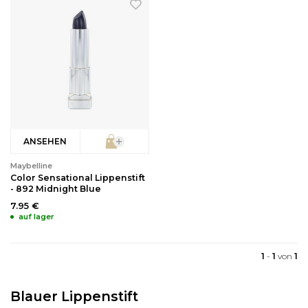
Reinigung
Wimpernzange
Haarentfernung
Andere
ANSEHEN
Maybelline
Color Sensational Lippenstift
- 892 Midnight Blue
7.95 €
auf lager
1
-
1
von
1
Blauer Lippenstift