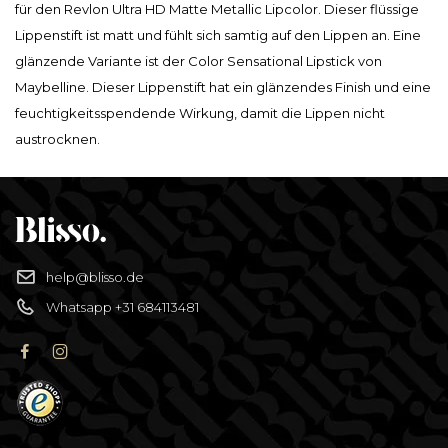
für den Revlon Ultra HD Matte Metallic Lipcolor. Dieser flüssige
Lippenstift ist matt und fühlt sich samtig auf den Lippen an. Eine
glänzende Variante ist der Color Sensational Lipstick von
Maybelline. Dieser Lippenstift hat ein glänzendes Finish und eine
feuchtigkeitsspendende Wirkung, damit die Lippen nicht
austrocknen.
help@blisso.de
Whatsapp +31 684113481