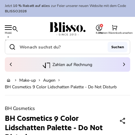
Zum Inhalt springen
Jetzt
10 % Rabatt auf alles
zur Feier unserer neuen Website mit dem Code
BLISSO2026
0
Startseite
shopping_cart
search
Mobil
Konto
Meinen Warenkorb ansehen
e
Startseite
Navi
gatio
search
Suchen
n
Suche"
(Link öffnet in neuem Tab/Fenster)
to_kontostand_wallet
chevron_left
eink
chevron_right
Zahlen auf Rechnung
Make-up
Augen
home
chevron_right
chevron_right
chevron_right
Ausverkauft
BH Cosmetics 9 Color Lidschatten Palette - Do Not Disturb
Vergrößern
BH Cosmetics
BH Cosmetics 9 Color
share
Lidschatten Palette - Do Not