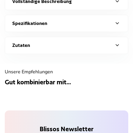
expand_more
Vollständige Beschreibung
expand_more
Spezifikationen
expand_more
Zutaten
Unsere Empfehlungen
Gut kombinierbar mit...
Blissos Newsletter