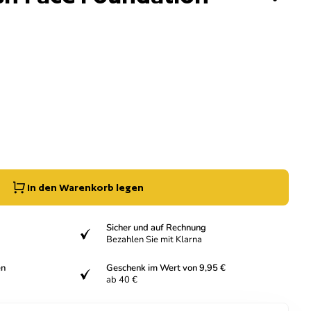
g der Menge für
e erhöhen für
In den Warenkorb legen
Sicher und auf Rechnung
verifiziert
Bezahlen Sie mit Klarna
en
Geschenk im Wert von 9,95 €
verifiziert
ab 40 €