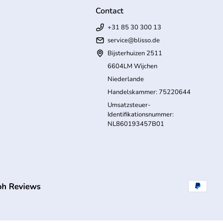
Contact
+31 85 30 300 13
service@blisso.de
Bijsterhuizen 2511
6604LM Wijchen
Niederlande
Handelskammer: 75220644
Umsatzsteuer-
Identifikationsnummer:
NL860193457B01
(Link öffnet in neuem Tab/Fenster)
Zahlungs