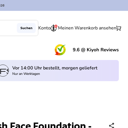
026
0
shopping_cart
Konto
Meinen Warenkorb ansehen
Suchen
Verringerung der Menge für
Menge erhöhen für
In den Warenkorb legen
remove
add
(Lin
Vor 14:00 Uhr bestellt, morgen geliefert
fswagen
Nur an Werktagen
sh Face Foundation -
share