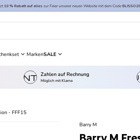
tzt
10 % Rabatt auf alles
zur Feier unserer neuen Website mit dem Code
BLISSO2
expand_more
expand_more
chenkset
Marken
SALE
Zahlen auf Rechnung
kontostand_wallet
einkau
Möglich mit Klarna
ion - FFF15
Barry M
Barry M Fre