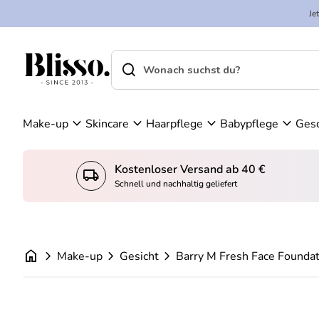
Zum Inhalt springen
n
Je
K
W
o
ar
search
shopping_cart
Startseite
n
en
Startseite
search
t
ko
Suche"
o
rb
Barry M Fresh Face Foundation - FFF15
an
Regulärer Preis
€10,95
expand_more
expand_more
expand_more
expand_more
Make-up
Skincare
Haarpflege
Babypflege
Ges
se
he
n
Kostenloser Versand ab 40 €
local_shipping
konto_
Schnell und nachhaltig geliefert
home
chevron_right
chevron_right
chevron_right
Make-up
Gesicht
Barry M Fresh Face Foundat
Vergrößern