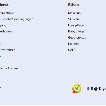
ienst
Blisso
zrichtlinie
Make-up
e Geschäftsbedingungen
Skincare
rgang
Haarpflege
ethoden
Babypflege
Geschenkset
n
Marken
everfahren
SALE
o
tellte Fragen
r.