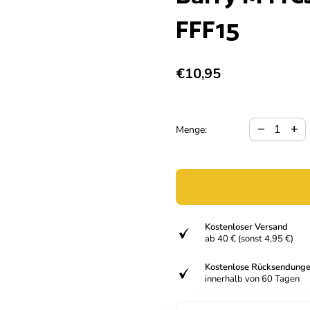
FFF15
Regulärer Preis
€10,95
Verringerun
Meng
remove
add
Menge:
Kostenloser Versand
verifiziert
ab 40 € (sonst 4,95 €)
Kostenlose Rücksendung
verifiziert
innerhalb von 60 Tagen