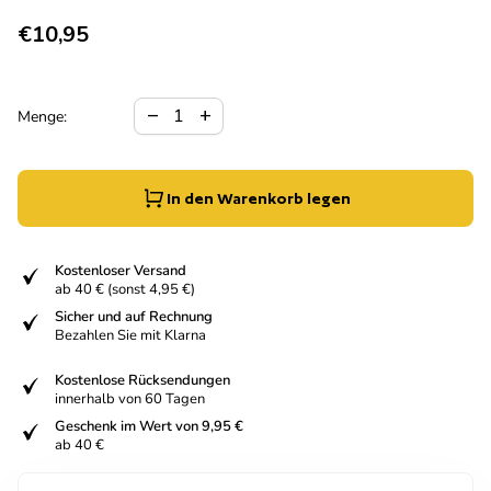
Regulärer Preis
€10,95
Verringerung der Menge für
Menge erhöhen für
remove
add
Menge:
In den Warenkorb legen
fiziert
Kostenloser Versand
ab 40 € (sonst 4,95 €)
fiziert
Sicher und auf Rechnung
Bezahlen Sie mit Klarna
fiziert
Kostenlose Rücksendungen
innerhalb von 60 Tagen
fiziert
Geschenk im Wert von 9,95 €
ab 40 €