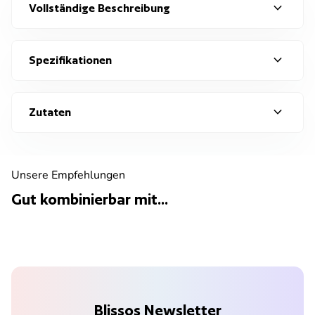
expand_more
Vollständige Beschreibung
expand_more
Spezifikationen
expand_more
Zutaten
Unsere Empfehlungen
Gut kombinierbar mit...
Blissos Newsletter