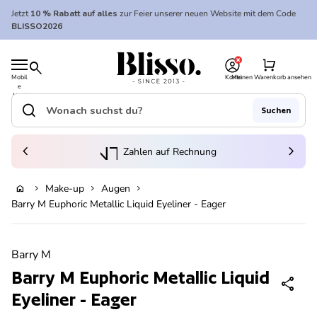
Zum Inhalt springen
Jetzt
10 % Rabatt auf alles
zur Feier unserer neuen Website mit dem Code
BLISSO2026
0
Startseite
shopping_cart
search
Mobil
Konto
Meinen Warenkorb ansehen
e
Startseite
Navi
gatio
search
Suchen
n
Suche"
(Link öffnet in neuem Tab/Fenster)
to_kontostand_wallet
chevron_left
eink
chevron_right
Zahlen auf Rechnung
Make-up
Augen
home
chevron_right
chevron_right
chevron_right
In den Warenkorb legen
Barry M Euphoric Metallic Liquid Eyeliner - Eager
Vergrößern
Barry M
Barry M Euphoric Metallic Liquid
share
Eyeliner - Eager