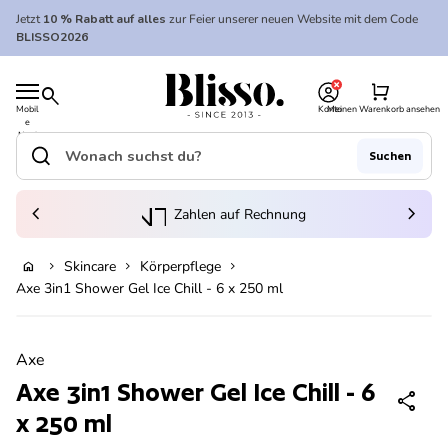
Zum Inhalt springen
Jetzt
10 % Rabatt auf alles
zur Feier unserer neuen Website mit dem Code
BLISSO2026
0
Startseite
shopping_cart
search
Mobil
Konto
Meinen Warenkorb ansehen
e
Startseite
Navi
gatio
search
Suchen
n
Suche"
(Link öffnet in neuem Tab/Fenster)
to_kontostand_wallet
chevron_left
eink
chevron_right
Zahlen auf Rechnung
Skincare
Körperpflege
home
chevron_right
chevron_right
chevron_right
Ausverkauft
Axe 3in1 Shower Gel Ice Chill - 6 x 250 ml
Vergrößern
Axe
Axe 3in1 Shower Gel Ice Chill - 6
share
x 250 ml