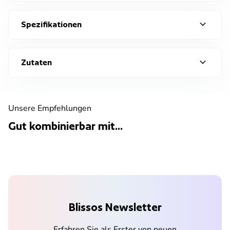
expand_more
Spezifikationen
expand_more
Zutaten
Unsere Empfehlungen
Gut kombinierbar mit...
Blissos Newsletter
Erfahren Sie als Erster von neuen