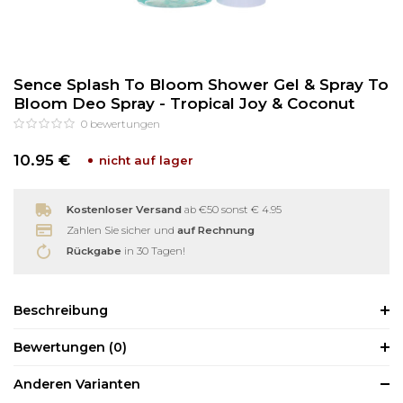
Reinigung
Wimpernzange
Sence Splash To Bloom Shower Gel & Spray To
Haarentfernung
Andere
Bloom Deo Spray - Tropical Joy & Coconut
0
bewertungen
10.95 €
nicht auf lager
Kostenloser Versand
ab €50 sonst € 4.95
Zahlen Sie sicher und
auf Rechnung
Rückgabe
in 30 Tagen!
Beschreibung
Bewertungen
(0)
Anderen Varianten