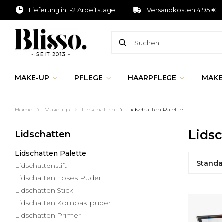
Lieferung in 1-2 Arbeitstage
Versandkosten 4.95 €
MAKE-UP
PFLEGE
HAARPFLEGE
MAKE
Home
Make-up
Lidschatten
Lidschatten Palette
Lidsc
Lidschatten
Lidschatten Palette
Standa
Lidschattenstift
Lidschatten Loses Puder
Lidschatten Stick
Lidschatten Kompaktpuder
Lidschatten Primer