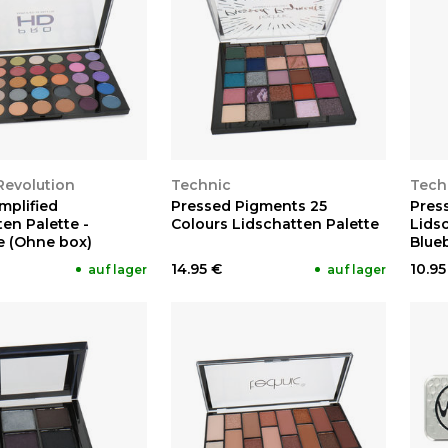
EN
ANSEHEN
A
evolution
Technic
Tech
mplified
Pressed Pigments 25
Pres
en Palette -
Colours Lidschatten Palette
Lidsc
te (Ohne box)
Blueb
14.95 €
10.95
auf lager
auf lager