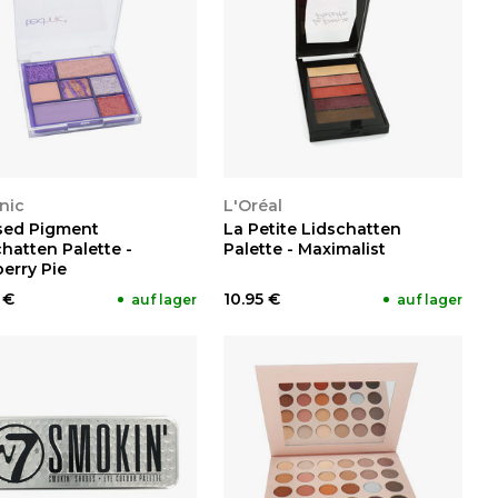
NSEHEN
ANSEHEN
nic
L'Oréal
sed Pigment
La Petite Lidschatten
hatten Palette -
Palette - Maximalist
erry Pie
 €
10.95 €
auf lager
auf lager