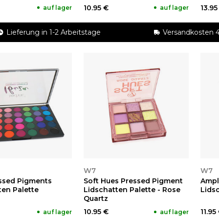
10.95 €
13.95
auf lager
auf lager
Lieferung in 1-2 Arbeitstage
Versandkosten 4
EN
ANSEHEN
A
W7
W7
essed Pigments
Soft Hues Pressed Pigment
Ampl
ten Palette
Lidschatten Palette - Rose
Lids
Quartz
10.95 €
11.95
auf lager
auf lager