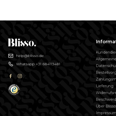
Informa
Kundendie
help@blisso.de
Allgemein
Whatsapp +31 684113481
Datenschu
Bestellvor
Zahlungs
Lieferung
Widerrufsr
Beschwerd
Über Bliss
Impressu