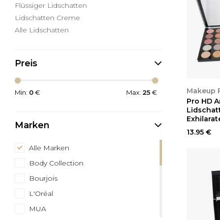
Flüssiger Lidschatten
Lidschatten Creme
Alle Lidschatten
Preis
ANSEH
Makeup R
Min:
0
€
Max:
25
€
Pro HD A
Lidschatt
Exhilara
Marken
13.95 €
Alle Marken
Body Collection
Bourjois
L'Oréal
MUA