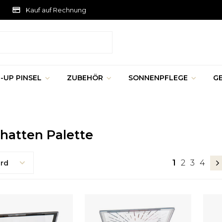
Kauf auf Rechnung
-UP PINSEL
ZUBEHÖR
SONNENPFLEGE
G
hatten Palette
1
2
3
4
rd