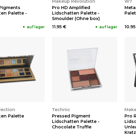
Makeup Revolution
W7
Pigments
Pro HD Amplified
Meta
en Palette -
Lidschatten Palette -
Palet
Smoulder (Ohne box)
11.95 €
10.95
auf lager
auf lager
EN
ANSEHEN
A
lection
Technic
Make
ten Palette
Pressed Pigment
Pro 
Lidschatten Palette -
Lidsc
Chocolate Truffle
Unle
Kratz