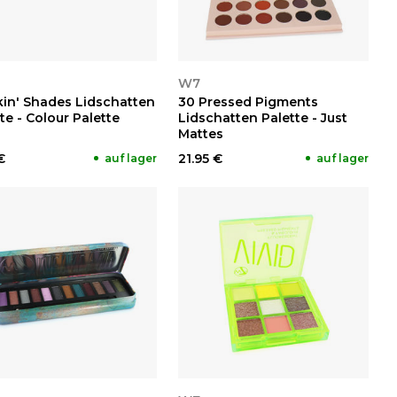
NSEHEN
ANSEHEN
W7
in' Shades Lidschatten
30 Pressed Pigments
te - Colour Palette
Lidschatten Palette - Just
Mattes
€
21.95 €
auf lager
auf lager
NSEHEN
ANSEHEN