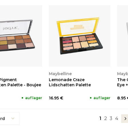
EN
ANSEHEN
A
Maybelline
Mayb
Pigment
Lemonade Craze
The C
en Palette - Boujee
Lidschatten Palette
Eye +
16.95 €
8.95 
auf lager
auf lager
1
2
3
4
rd