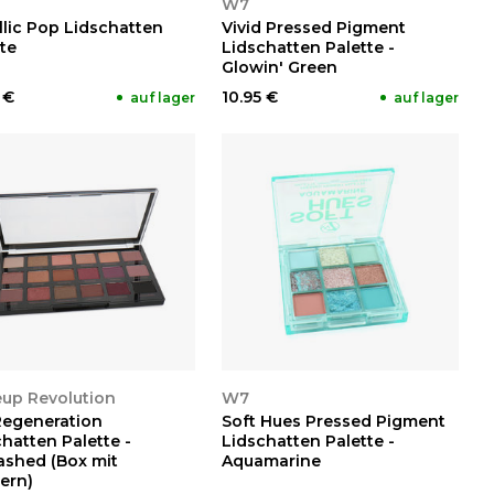
W7
llic Pop Lidschatten
Vivid Pressed Pigment
te
Lidschatten Palette -
Glowin' Green
 €
10.95 €
auf lager
auf lager
NSEHEN
ANSEHEN
up Revolution
W7
Regeneration
Soft Hues Pressed Pigment
hatten Palette -
Lidschatten Palette -
ashed (Box mit
Aquamarine
ern)