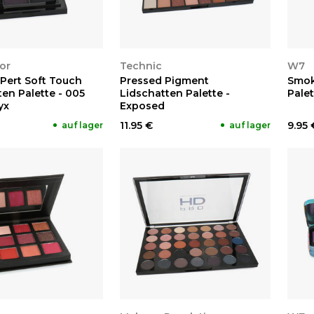
EN
ANSEHEN
A
or
Technic
W7
-Pert Soft Touch
Pressed Pigment
Smok
en Palette - 005
Lidschatten Palette -
Palet
yx
Exposed
11.95 €
9.95 
auf lager
auf lager
EN
ANSEHEN
A