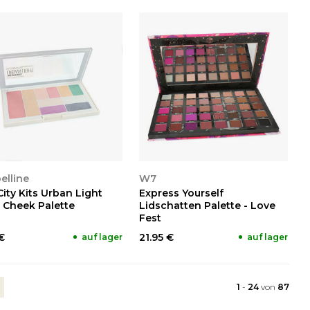
NSEHEN
ANSEHEN
elline
W7
ity Kits Urban Light
Express Yourself
 Cheek Palette
Lidschatten Palette - Love
Fest
€
21.95 €
auf lager
auf lager
1
-
24
von
87