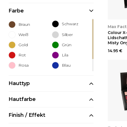
Makeup Revolution
Farbe
Max Factor
Maybelline
Schwarz
Braun
ANSEH
Max Fact
Profusion
Colour X
Weiß
Silber
Rimmel
Lidschatt
Misty On
Gold
Grün
Saffron
14.95 €
Sleek
Rot
Lila
Sunkissed
Rosa
Blau
Technic
Orange
Grau
W7
Hauttyp
Gelb
Beige
Hautfarbe
Finish / Effekt
ANSEH