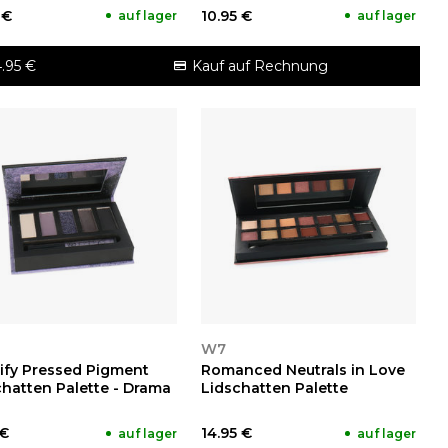
 €
10.95 €
auf lager
auf lager
.95 €
Kauf auf Rechnung
NSEHEN
ANSEHEN
W7
ify Pressed Pigment
Romanced Neutrals in Love
chatten Palette - Drama
Lidschatten Palette
 €
14.95 €
auf lager
auf lager