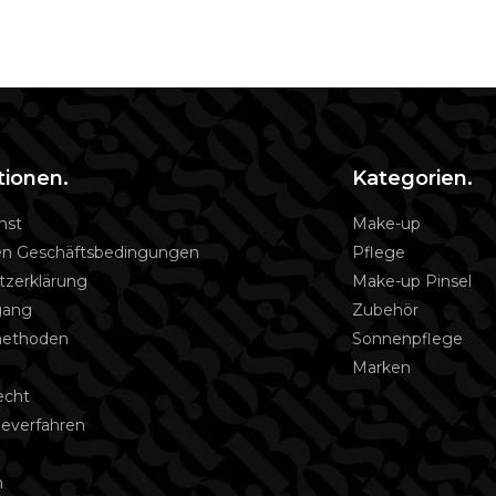
tionen.
Kategorien.
nst
Make-up
en Geschäftsbedingungen
Pflege
tzerklärung
Make-up Pinsel
gang
Zubehör
methoden
Sonnenpflege
Marken
echt
everfahren
o
m