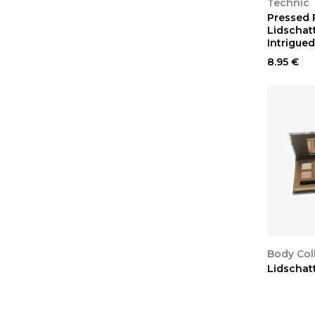
Technic
Pressed 
Lidschatt
Intrigued
8.95 €
ANSEH
Body Col
Lidschat