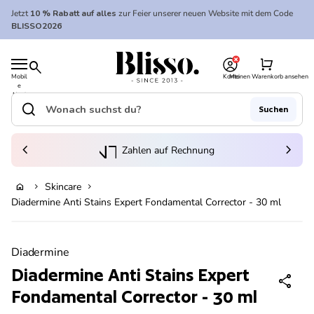
Zum Inhalt springen
Jetzt
10 % Rabatt auf alles
zur Feier unserer neuen Website mit dem Code
BLISSO2026
0
Startseite
shopping_cart
search
Mobil
Konto
Meinen Warenkorb ansehen
e
Startseite
Navi
gatio
search
Suchen
n
Suche"
(Link öffnet in neuem Tab/Fenster)
to_kontostand_wallet
chevron_left
eink
chevron_right
Zahlen auf Rechnung
Skincare
home
chevron_right
chevron_right
In den Warenkorb legen
Diadermine Anti Stains Expert Fondamental Corrector - 30 ml
Vergrößern
Diadermine
Diadermine Anti Stains Expert
share
Fondamental Corrector - 30 ml