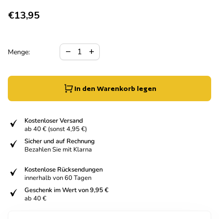
Regulärer Preis
€13,95
Verringerung der Menge für
Menge erhöhen für
remove
add
Menge:
In den Warenkorb legen
fiziert
Kostenloser Versand
ab 40 € (sonst 4,95 €)
fiziert
Sicher und auf Rechnung
Bezahlen Sie mit Klarna
fiziert
Kostenlose Rücksendungen
innerhalb von 60 Tagen
fiziert
Geschenk im Wert von 9,95 €
ab 40 €