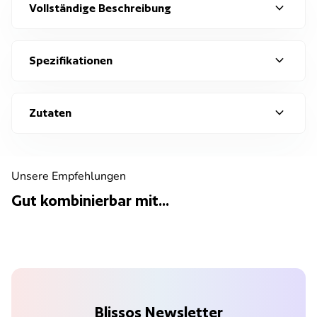
expand_more
Vollständige Beschreibung
expand_more
Spezifikationen
expand_more
Zutaten
Unsere Empfehlungen
Gut kombinierbar mit...
Blissos Newsletter