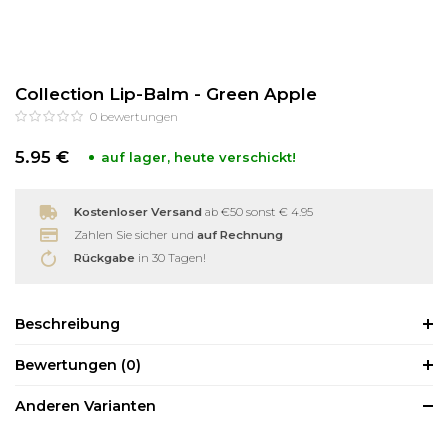
Reinigung
Wimpernzange
Collection Lip-Balm - Green Apple
Haarentfernung
Andere
0
bewertungen
5.95 €
auf lager, heute verschickt!
Kostenloser Versand
ab €50 sonst € 4.95
Zahlen Sie sicher und
auf Rechnung
Rückgabe
in 30 Tagen!
Beschreibung
Bewertungen
(0)
Anderen Varianten