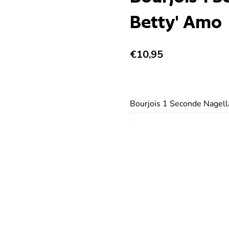
Betty' Amo
Regulärer Preis
€10,95
Bourjois 1 Seconde Nagella