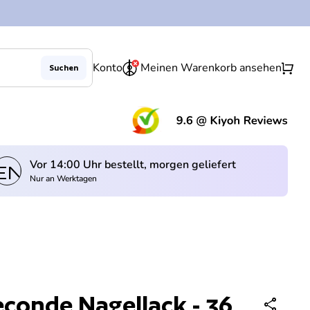
0
shopping_cart
Konto
Meinen Warenkorb ansehen
Suchen
(Lin
Vor 14:00 Uhr bestellt, morgen geliefert
ender
Nur an Werktagen
econde Nagellack - 36
share