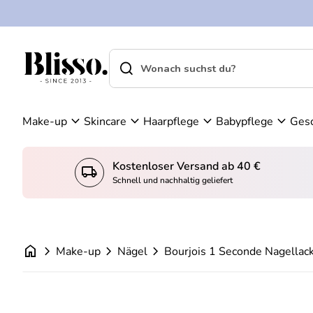
Zum Inhalt springen
n
K
W
o
ar
search
shopping_cart
Startseite
n
en
Startseite
search
t
ko
Suche"
o
rb
an
expand_more
expand_more
expand_more
expand_more
Make-up
Skincare
Haarpflege
Babypflege
Ges
se
he
n
Kostenloser Versand ab 40 €
local_shipping
konto_
Schnell und nachhaltig geliefert
home
chevron_right
chevron_right
chevron_right
Make-up
Nägel
Bourjois 1 Seconde Nagellac
Vergrößern